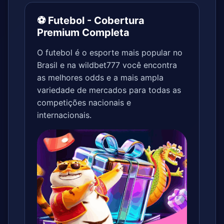
⚽ Futebol - Cobertura
Premium Completa
O futebol é o esporte mais popular no
Brasil e na wildbet777 você encontra
as melhores odds e a mais ampla
variedade de mercados para todas as
competições nacionais e
internacionais.