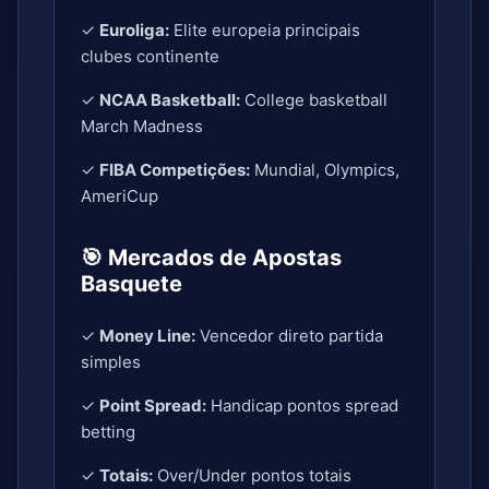
✓
Euroliga:
Elite europeia principais
clubes continente
✓
NCAA Basketball:
College basketball
March Madness
✓
FIBA Competições:
Mundial, Olympics,
AmeriCup
🎯 Mercados de Apostas
Basquete
✓
Money Line:
Vencedor direto partida
simples
✓
Point Spread:
Handicap pontos spread
betting
✓
Totais:
Over/Under pontos totais