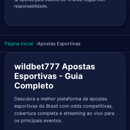
responsabilidade.
Página Inicial
Apostas Esportivas
wildbet777 Apostas
Esportivas - Guia
Completo
Descubra a melhor plataforma de apostas
esportivas do Brasil com odds competitivas,
cobertura completa e streaming ao vivo para
os principais eventos.