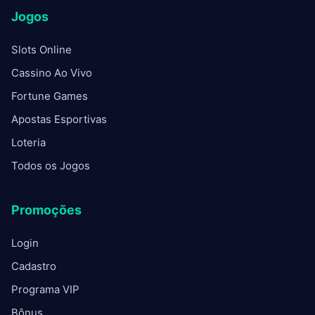
Jogos
Slots Online
Cassino Ao Vivo
Fortune Games
Apostas Esportivas
Loteria
Todos os Jogos
Promoções
Login
Cadastro
Programa VIP
Bônus