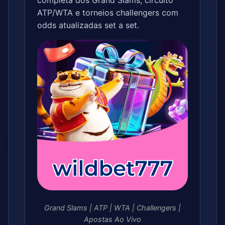
ATP/WTA e torneios challengers com
odds atualizadas set a set.
Grand Slams | ATP | WTA | Challengers |
Apostas Ao Vivo