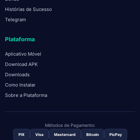
Histórias de Sucesso
Telegram
Plataforma
Aplicativo Móvel
Download APK
Downloads
Como Instalar
Sobre a Plataforma
Métodos de Pagamento:
PIX
Visa
Mastercard
Bitcoin
PicPay