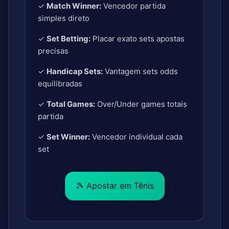
✓
Match Winner:
Vencedor partida
simples direto
✓
Set Betting:
Placar exato sets apostas
precisas
✓
Handicap Sets:
Vantagem sets odds
equilibradas
✓
Total Games:
Over/Under games totais
partida
✓
Set Winner:
Vencedor individual cada
set
🎾 Apostar em Tênis