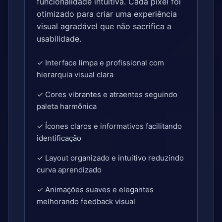
funcionalidade intuitiva. Cada pixel foi
otimizado para criar uma experiência
visual agradável que não sacrifica a
usabilidade.
✓ Interface limpa e profissional com
hierarquia visual clara
✓ Cores vibrantes e atraentes seguindo
paleta harmônica
✓ Ícones claros e informativos facilitando
identificação
✓ Layout organizado e intuitivo reduzindo
curva aprendizado
✓ Animações suaves e elegantes
melhorando feedback visual