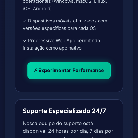
operacionais (Windows, macOS, Linux,
iOS, Android)
✓ Dispositivos móveis otimizados com
versões específicas para cada OS
✓ Progressive Web App permitindo
instalação como app nativo
⚡ Experimentar Performance
Suporte Especializado 24/7
Nossa equipe de suporte está
disponível 24 horas por dia, 7 dias por