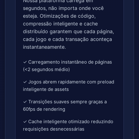
Nossa plataforma carrega em
segundos, não importa onde você
esteja. Otimizações de código,
compressão inteligente e cache
distribuído garantem que cada página,
cada jogo e cada transação aconteça
instantaneamente.
✓ Carregamento instantâneo de páginas
(<2 segundos médio)
✓ Jogos abrem rapidamente com preload
inteligente de assets
✓ Transições suaves sempre graças a
60fps de rendering
✓ Cache inteligente otimizado reduzindo
requisições desnecessárias