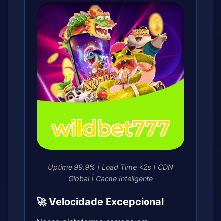
Uptime 99.9% | Load Time <2s | CDN
Global | Cache Inteligente
🚀 Velocidade Excepcional