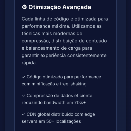
⚙️ Otimização Avançada
Cada linha de código é otimizada para
performance máxima. Utilizamos as
técnicas mais modernas de
compressão, distribuição de conteúdo
e balanceamento de carga para
garantir experiência consistentemente
rápida.
✓ Código otimizado para performance
com minificação e tree-shaking
✓ Compressão de dados eficiente
reduzindo bandwidth em 70%+
✓ CDN global distribuído com edge
servers em 50+ localizações