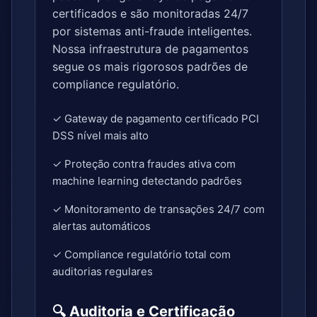
certificados e são monitoradas 24/7
por sistemas anti-fraude inteligentes.
Nossa infraestrutura de pagamentos
segue os mais rigorosos padrões de
compliance regulatório.
✓ Gateway de pagamento certificado PCI
DSS nível mais alto
✓ Proteção contra fraudes ativa com
machine learning detectando padrões
✓ Monitoramento de transações 24/7 com
alertas automáticos
✓ Compliance regulatório total com
auditorias regulares
🔍 Auditoria e Certificação