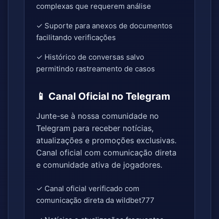
complexas que requerem análise
✓ Suporte para anexos de documentos
facilitando verificações
✓ Histórico de conversas salvo
permitindo rastreamento de casos
📱 Canal Oficial no Telegram
Junte-se à nossa comunidade no
Telegram para receber notícias,
atualizações e promoções exclusivas.
Canal oficial com comunicação direta
e comunidade ativa de jogadores.
✓ Canal oficial verificado com
comunicação direta da wildbet777