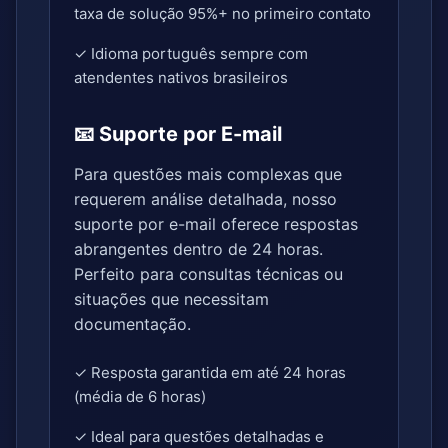
taxa de solução 95%+ no primeiro contato
✓ Idioma português sempre com
atendentes nativos brasileiros
📧 Suporte por E-mail
Para questões mais complexas que
requerem análise detalhada, nosso
suporte por e-mail oferece respostas
abrangentes dentro de 24 horas.
Perfeito para consultas técnicas ou
situações que necessitam
documentação.
✓ Resposta garantida em até 24 horas
(média de 6 horas)
✓ Ideal para questões detalhadas e