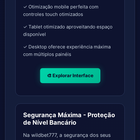
✓ Otimização mobile perfeita com
controles touch otimizados
✓ Tablet otimizado aproveitando espaço
disponível
✓ Desktop oferece experiência máxima
com múltiplos painéis
🎨 Explorar Interface
Segurança Máxima - Proteção
de Nível Bancário
Na wildbet777, a segurança dos seus