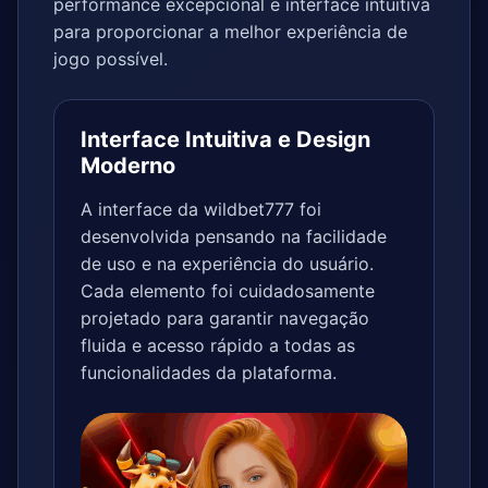
performance excepcional e interface intuitiva
para proporcionar a melhor experiência de
jogo possível.
Interface Intuitiva e Design
Moderno
A interface da wildbet777 foi
desenvolvida pensando na facilidade
de uso e na experiência do usuário.
Cada elemento foi cuidadosamente
projetado para garantir navegação
fluida e acesso rápido a todas as
funcionalidades da plataforma.