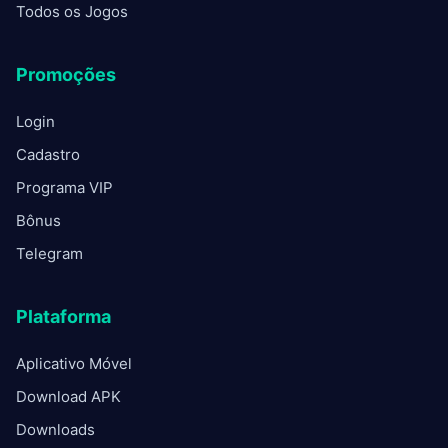
Todos os Jogos
Promoções
Login
Cadastro
Programa VIP
Bônus
Telegram
Plataforma
Aplicativo Móvel
Download APK
Downloads