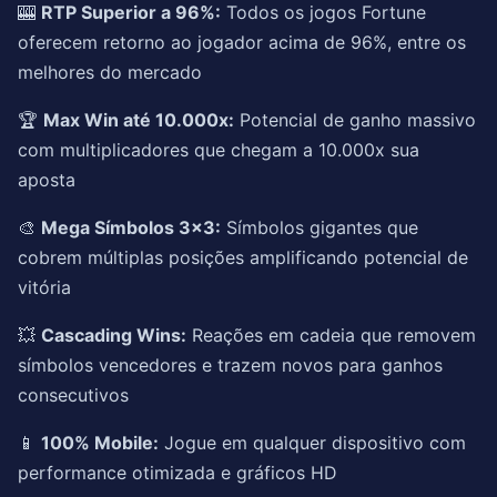
🎰
RTP Superior a 96%:
Todos os jogos Fortune
oferecem retorno ao jogador acima de 96%, entre os
melhores do mercado
🏆
Max Win até 10.000x:
Potencial de ganho massivo
com multiplicadores que chegam a 10.000x sua
aposta
🎨
Mega Símbolos 3×3:
Símbolos gigantes que
cobrem múltiplas posições amplificando potencial de
vitória
💥
Cascading Wins:
Reações em cadeia que removem
símbolos vencedores e trazem novos para ganhos
consecutivos
📱
100% Mobile:
Jogue em qualquer dispositivo com
performance otimizada e gráficos HD