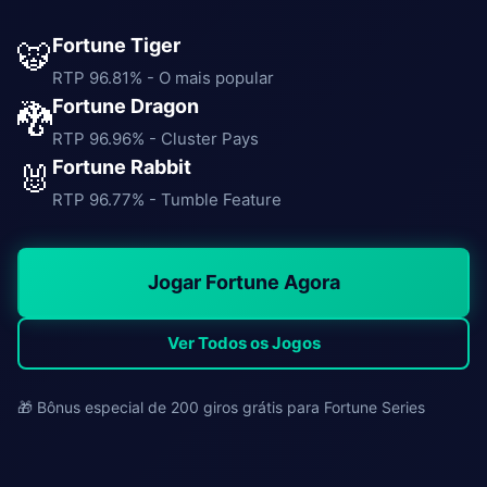
Fortune Tiger
🐯
RTP 96.81% - O mais popular
Fortune Dragon
🐉
RTP 96.96% - Cluster Pays
Fortune Rabbit
🐰
RTP 96.77% - Tumble Feature
Jogar Fortune Agora
Ver Todos os Jogos
🎁 Bônus especial de 200 giros grátis para Fortune Series