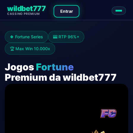
wildbet777
Entrar
CASSINO PREMIUM
🍀 Fortune Series
🎰 RTP 96%+
🏆 Max Win 10.000x
Jogos
Fortune
Premium da wildbet777