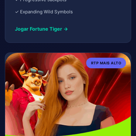
✓ Expanding Wild Symbols
Jogar Fortune Tiger →
RTP MAIS ALTO